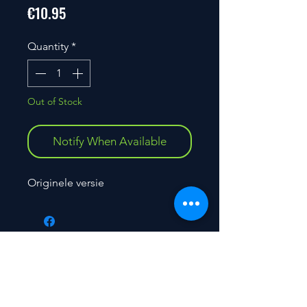
Price
€10.95
Quantity
*
Out of Stock
Notify When Available
Originele versie
Contact
Nieuwerkerkendorp 68 -
9320 Nieuwerkerken (Aalst)
BELGIUM