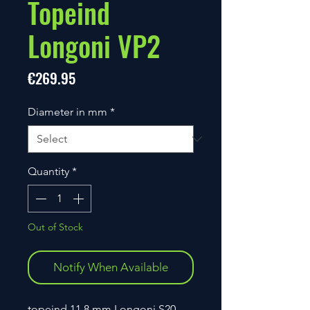
Topeind
Longoni VP2
Price
€269.95
Diameter in mm
*
Quantity
*
Out of Stock
Notify When Available
topeind 11,8 mm Longoni S20 -