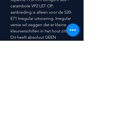
carambole VP2 LET OP:
aanbieding is alleen voor de S20-
E71 Irregular uitvoering. Irregular
versie wil zeggen dat er kleine
kleurverschillen in het hout zitten.
Dit heeft absoluut GEEN
nadelige invloed op de kwaliteit
en speeleigenschappen.
Contact
Nieuwerkerkendorp 68 -
9320 Nieuwerkerken (Aalst)
BELGIUM
(Entrance next to the bank)
Mobile : +32 (0)475/77 52 53
E-mail:
info@pdb-art.be
pdb2167@gmail.com