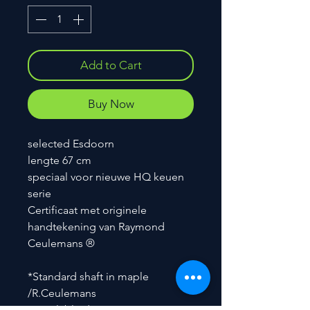
Add to Cart
Buy Now
selected Esdoorn
lengte 67 cm
speciaal voor nieuwe HQ keuen
serie
Certificaat met originele
handtekening van Raymond
Ceulemans ®
*Standard shaft in maple
/R.Ceulemans
* Available diameters :