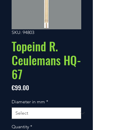
SKU: 94803
Topeind R.
Ceulemans HQ-
67
Price
€99.00
Diameter in mm
*
Quantity
*