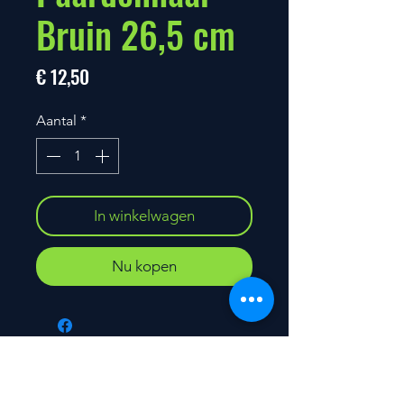
Bruin 26,5 cm
Prijs
€ 12,50
Aantal
*
In winkelwagen
Nu kopen
Contact
​Peter De Backer