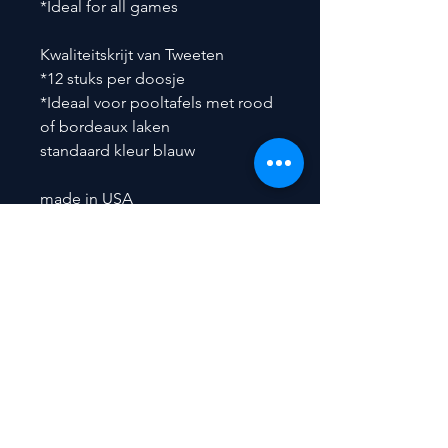
*Ideal for all games
Kwaliteitskrijt van Tweeten
*12 stuks per doosje
*Ideaal voor pooltafels met rood
of bordeaux laken
standaard kleur blauw
made in USA
premium quality
Tweeten Fibre Co., Inc
Contact
​Peter De Backer
Nieuwerkerkendorp 70
9320 Nieuwerkerken (Aalst)
BELGIUM