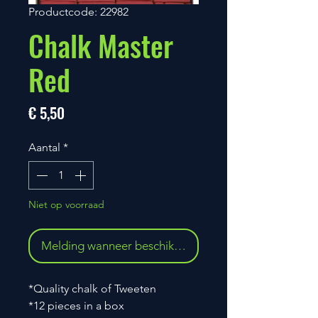
Productcode: 22982
Chalk Master
Red
Prijs
€ 5,50
Aantal
*
Niet op voorraad
Melding wanneer beschikbaar
*Quality chalk of Tweeten
*12 pieces in a box