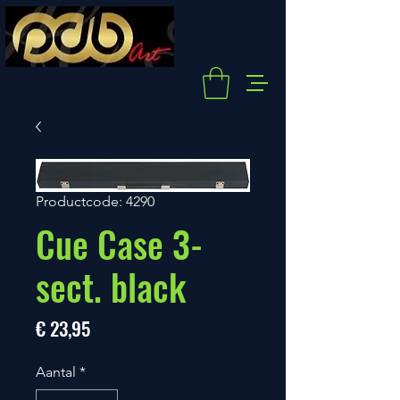
Productcode: 4290
Cue Case 3-
sect. black
Prijs
€ 23,95
Aantal
*