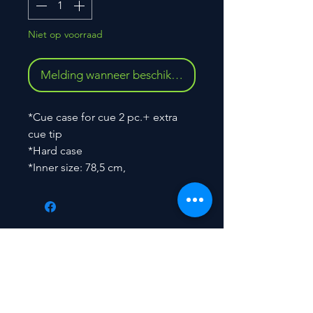
Niet op voorraad
Melding wanneer beschikbaar
*Cue case for cue 2 pc.+ extra
cue tip
*Hard case
*Inner size: 78,5 cm,
Contact
​Peter De Backer
Nieuwerkerkendorp 70
9320 Nieuwerkerken (Aalst)
BELGIUM