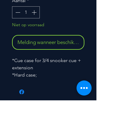
Aantal
*
Niet op voorraad
Melding wanneer beschikbaar
*Cue case for 3/4 snooker cue +
extension
*Hard case;
Contact
​Peter De Backer
Nieuwerkerkendorp 70
9320 Nieuwerkerken (Aalst)
BELGIUM