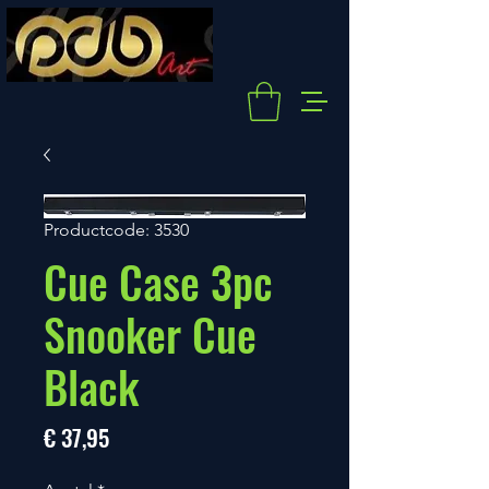
Productcode: 3530
Cue Case 3pc
Snooker Cue
Black
Prijs
€ 37,95