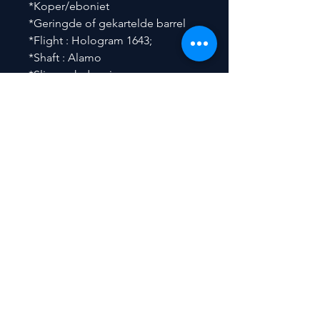
*Koper/eboniet
*Geringde of gekartelde barrel
*Flight : Hologram 1643;
*Shaft : Alamo
*Slimpack doosje
Contact
​Peter De Backer
Nieuwerkerkendorp 70
9320 Nieuwerkerken (Aalst)
BELGIUM
GSM: +32 (0)475/77 52 53
E-mail:
pdb2167@gmail.com
BE
0896.088.869