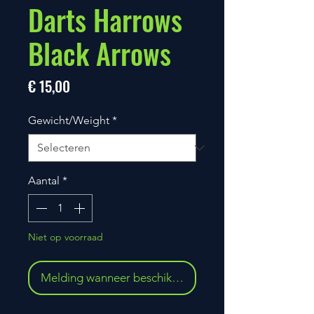
Darts Harrows
Black Arrows
Prijs
€ 15,00
Gewicht/Weight
*
Aantal
*
Niet op voorraad
Melding wanneer beschikbaar