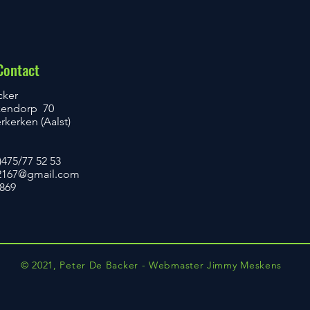
Contact
cker
kendorp 70
kerken (Aalst)
)475/77 52 53
167@gmail.com
.869
© 2021, Peter De Backer - Webmaster Jimmy Meskens