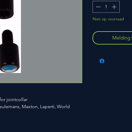
Niet op voorraad
Melding 
or jointcollar
Ceulemans, Maxton, Laperti, World