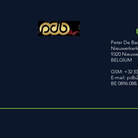
​Peter De Ba
Nieuwerker
9320 Nieuwer
BELGIUM
GSM: +32 (0
E-mail:
pdb2
BE 0896.088