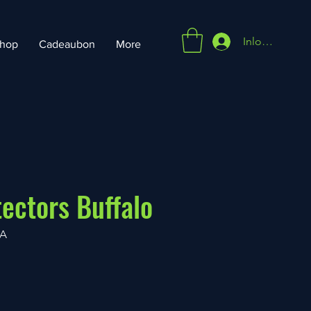
Inloggen
hop
Cadeaubon
More
tectors Buffalo
0A