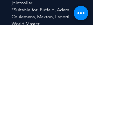
jointcollar
*Suitable for: Buffalo, Adam,
Ceulemans, Maxton, Laperti,
World Master
Contact
​Peter De Backer
Nieuwerkerkendorp 70
9320 Nieuwerkerken (Aalst)
BELGIUM
GSM: +32 (0)475/77 52 53
E-mail:
pdb2167@gmail.com
BE
0896.088.869
© 2021, Peter De Backer - Webmaster Jimmy Meskens