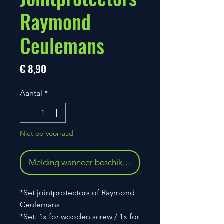
Raymond
Ceulemans
Prijs
€ 8,90
Aantal
*
Niet op voorraad
Melding wanneer beschikbaar
*Set jointprotectors of Raymond
Ceulemans
*Set: 1x for wooden screw / 1x for