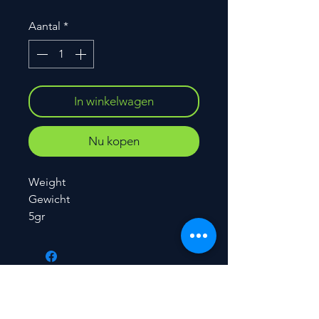
Aantal
*
In winkelwagen
Nu kopen
Weight
Gewicht
5gr
Contact
​Peter De Backer