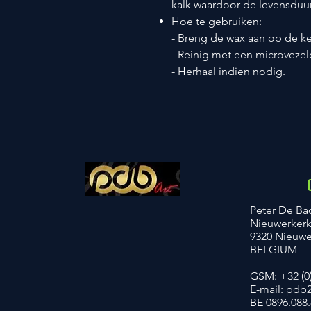
kalk waardoor de levensduur
Hoe te gebruiken:
- Breng de wax aan op de k
- Reinig met een microveze
- Herhaal indien nodig.
​Peter De Ba
Nieuwerker
9320 Nieuwer
BELGIUM
GSM: +32 (0
E-mail:
pdb2
BE 0896.088