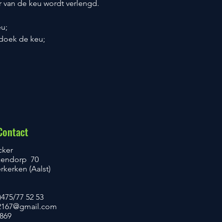
 van de keu wordt verlengd.
eu;
ldoek de keu;
Contact
cker
kendorp 70
kerken (Aalst)
)475/77 52 53
167@gmail.com
.869