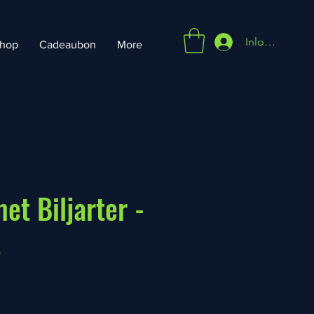
Inloggen
hop
Cadeaubon
More
et Biljarter -
t