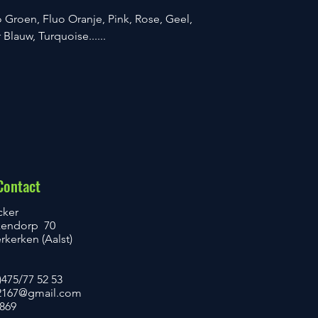
uo Groen, Fluo Oranje, Pink, Rose, Geel,
lauw, Turquoise......
Contact
cker
kendorp 70
kerken (Aalst)
)475/77 52 53
167@gmail.com
.869