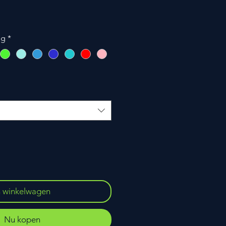
ng
*
n winkelwagen
Nu kopen