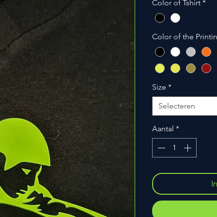
Color of Tshirt
*
Color of the Printi
Size
*
Selecteren
Aantal
*
I