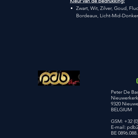
Kleur van de bedrukking:
Zwart, Wit, Zilver, Goud, Fl
Bordeaux, Licht-Mid-Donker B
​Peter De Ba
Nieuwerker
9320 Nieuwer
BELGIUM
GSM: +32 (0
E-mail:
pdb2
BE 0896.088